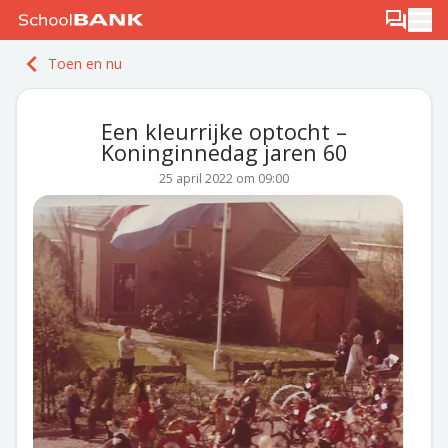
Ga naar de inhoud
Log in
Berichten
Ope
Meld je gratis aan
Toen en nu
Ontdek PLUS
Een kleurrijke optocht –
Koninginnedag jaren 60
25 april 2022 om 09:00