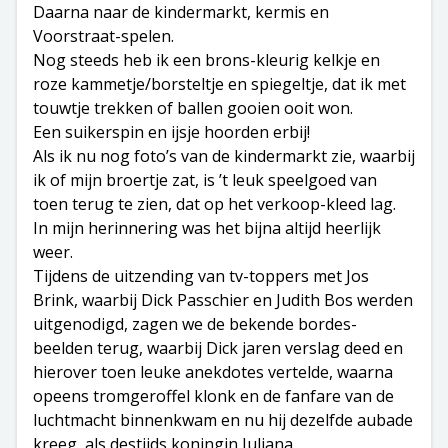
Daarna naar de kindermarkt, kermis en
Voorstraat-spelen.
Nog steeds heb ik een brons-kleurig kelkje en
roze kammetje/borsteltje en spiegeltje, dat ik met
touwtje trekken of ballen gooien ooit won.
Een suikerspin en ijsje hoorden erbij!
Als ik nu nog foto’s van de kindermarkt zie, waarbij
ik of mijn broertje zat, is ’t leuk speelgoed van
toen terug te zien, dat op het verkoop-kleed lag.
In mijn herinnering was het bijna altijd heerlijk
weer.
Tijdens de uitzending van tv-toppers met Jos
Brink, waarbij Dick Passchier en Judith Bos werden
uitgenodigd, zagen we de bekende bordes-
beelden terug, waarbij Dick jaren verslag deed en
hierover toen leuke anekdotes vertelde, waarna
opeens tromgeroffel klonk en de fanfare van de
luchtmacht binnenkwam en nu hij dezelfde aubade
kreeg, als destijds koningin Juliana…