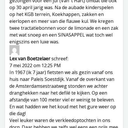
gezongen voor een juf (Van ’t Hart) omdat die ook
op 30 april jarig was. Na de aubade kinderspelen
op het KGB terrein, Koekhappen, zakken en
eierlopen en meer van die flauwe kul. We kregen
twee tractatiebonnen voor de limonade en een zak
met wat snoep en een SINASAPPEL wat toch wel
enigszins een luxe was.
Lex van Boetzelaer
schreef:
7 mei 2022 om 12:25 PM
In 1967 (ik 7 jaar) fietsten we als gezin vanaf ons
huis naar Paleis Soestdijk. Vanaf de overkant van
de Amsterdamsestraatweg stonden we achter
dranghekken naar het defilé te kijken. Op een
afstandje van 100 meter viel er weinig te beleven.
En wat hadden we het koud met het gure weer op
die dag!
Veel leuker waren de verkleedoptochten in ons
dorp. Daar hebben we zelfs wel eens een prijs mee